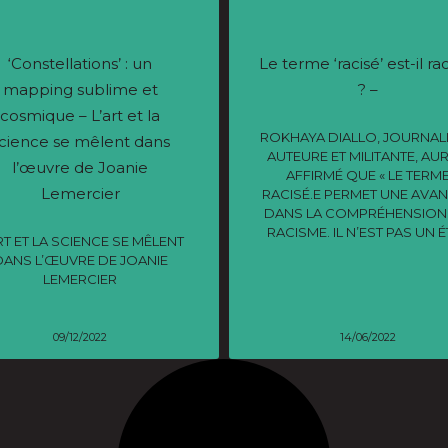
‘Constellations’ : un
Le terme ‘racisé’ est-il ra
mapping sublime et
? –
cosmique – L’art et la
ROKHAYA DIALLO, JOURNALI
cience se mêlent dans
AUTEURE ET MILITANTE, AUR
l’œuvre de Joanie
AFFIRMÉ QUE « LE TERM
Lemercier
RACISÉ.E PERMET UNE AVA
DANS LA COMPRÉHENSION
RACISME. IL N’EST PAS UN É
RT ET LA SCIENCE SE MÊLENT
DANS L’ŒUVRE DE JOANIE
LEMERCIER
09/12/2022
14/06/2022