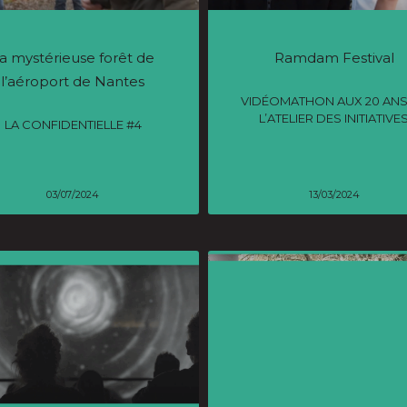
a mystérieuse forêt de
Ramdam Festival
l’aéroport de Nantes
VIDÉOMATHON AUX 20 ANS
L’ATELIER DES INITIATIVE
LA CONFIDENTIELLE #4
03/07/2024
13/03/2024