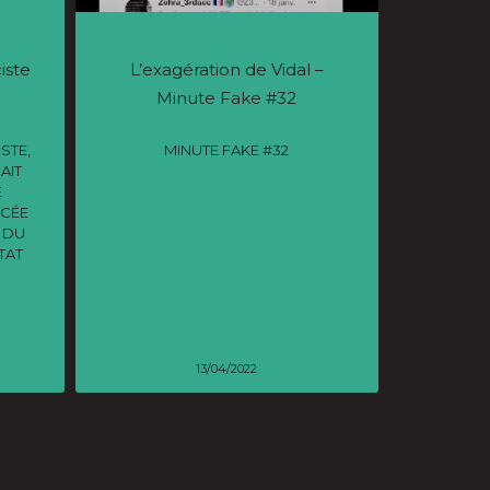
ciste
L’exagération de Vidal –
Minute Fake #32
STE,
MINUTE FAKE #32
AIT
E
NCÉE
 DU
TAT
13/04/2022