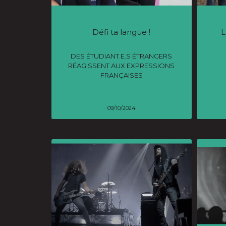
Défi ta langue !
L
DES ÉTUDIANT.E.S ÉTRANGERS
RÉAGISSENT AUX EXPRESSIONS
FRANÇAISES
09/10/2024