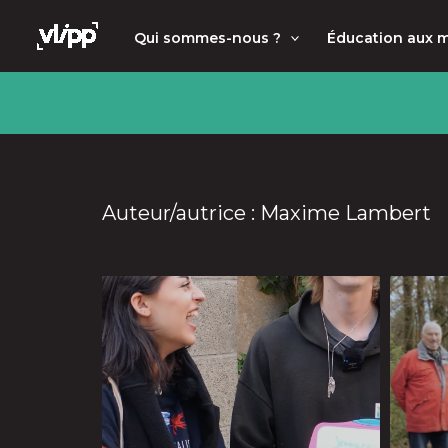
Aller
principal
Qui sommes-nous ?
Éducation aux 
au
contenu
Auteur/autrice : Maxime Lambert