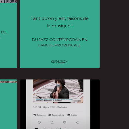
Tant qu’on y est, faisons de
la musique !
 DE
S
DU JAZZ CONTEMPORAIN EN
LANGUE PROVENÇALE
06/03/2024