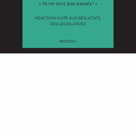
« Ils ne sont pas passés ! »
RÉACTION SUITE AUX RÉSULTATS
DES LÉGISLATIVES
16/07/2024
La cuisine aigre-douce de
Nassma