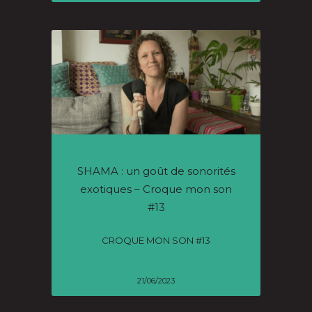
SHAMA : un goût de sonorités
exotiques – Croque mon son
#13
CROQUE MON SON #13
21/06/2023