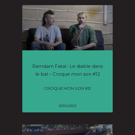
Ramdam Fatal : Le diable dans
le bal – Croque mon son #12
CROQUE MON SON #12
26/04/2023