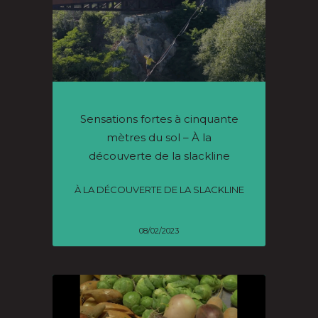
Sensations fortes à cinquante
mètres du sol – À la
découverte de la slackline
À LA DÉCOUVERTE DE LA SLACKLINE
08/02/2023