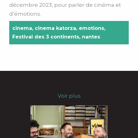
décembre 2023, pour parler de cinéma et
d’émotions.
cinema
,
cinema katorza
,
emotions
,
Festival des 3 continents
,
nantes
Voir plus