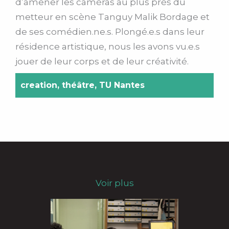
d’amener les caméras au plus près du
metteur en scène Tanguy Malik Bordage et
de ses comédien.ne.s.
Plongé.e.s dans leur
résidence artistique, nous les avons vu.e.s
jouer de leur corps et de leur créativité.
creation
,
théâtre
,
TU Nantes
Voir plus