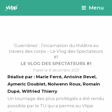
Aller
principal
Menu
au
contenu
‘Guerrières’ : l’incarnation du théâtre au
travers des corps – Le Vlog des Spectateurs
#1
LE VLOG DES SPECTATEURS #1
Publié le 8 décembre 2021
Réalisé par :
Marie Ferré
,
Antoine Revel
,
Aymeric Doublet
,
Nolwenn Roux
,
Romain
Dupé
,
Wilfried Thierry
Un tournage des plus privilégiés a été rendu
possible par le TU qui a permis au Vlipp