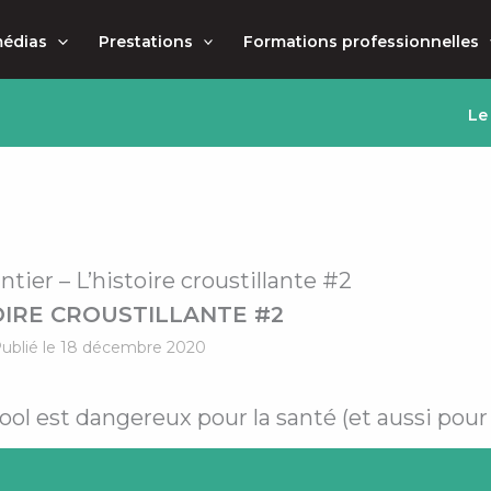
médias
Prestations
Formations professionnelles
Le
ntier – L’histoire croustillante #2
OIRE CROUSTILLANTE #2
ublié le 18 décembre 2020
ool est dangereux pour la santé (et aussi pour s