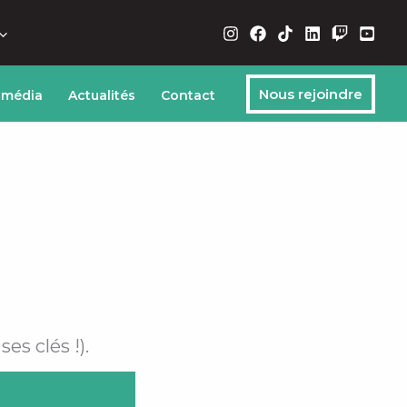
Nous rejoindre
 média
Actualités
Contact
es clés !).