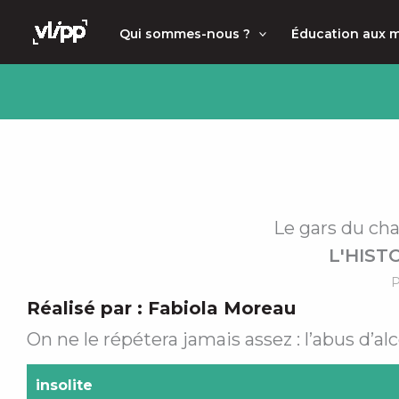
Aller
principal
Qui sommes-nous ?
Éducation aux 
au
contenu
Le gars du cha
L'HIST
P
Réalisé par :
Fabiola Moreau
On ne le répétera jamais assez : l’abus d’alc
insolite