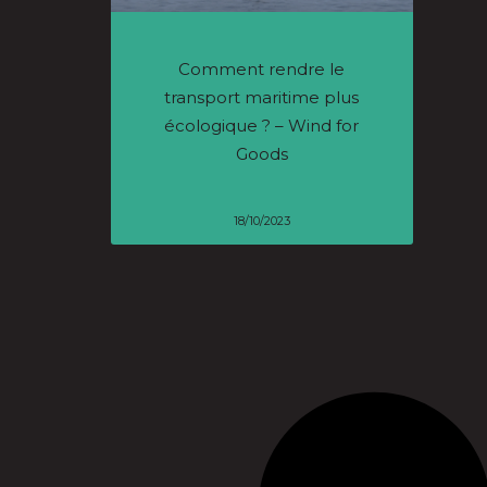
Comment rendre le
transport maritime plus
écologique ? – Wind for
Goods
18/10/2023