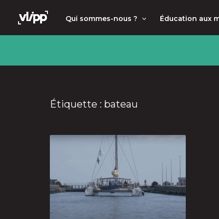
Aller
principal
Qui sommes-nous ?
Éducation aux 
au
contenu
Étiquette : bateau