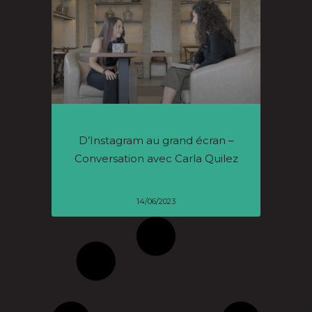
D’Instagram au grand écran –
Conversation avec Carla Quilez
14/06/2023