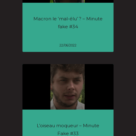
Macron le ‘mal-élu’ ? – Minute
fake #34
22/06/2022
L’oiseau moqueur – Minute
Fake #33