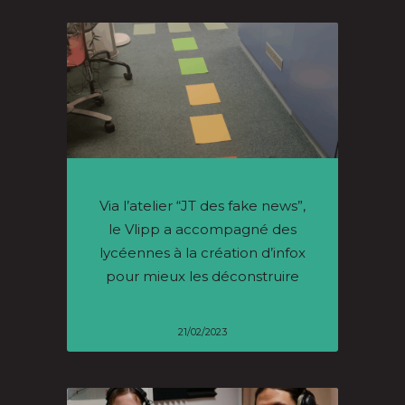
Via l’atelier “JT des fake news”,
le Vlipp a accompagné des
lycéennes à la création d’infox
pour mieux les déconstruire
21/02/2023