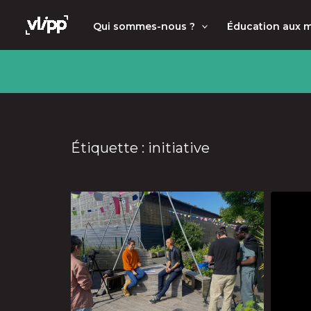
Aller
principal
Qui sommes-nous ?
Éducation aux 
au
contenu
Étiquette : initiative