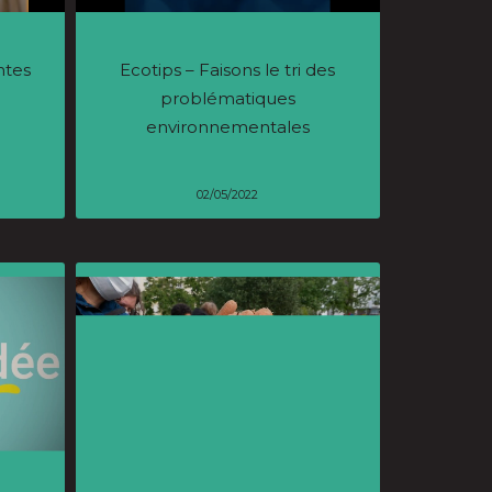
ntes
Ecotips – Faisons le tri des
problématiques
environnementales
02/05/2022