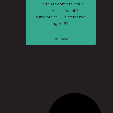
Un lieu reconverti pour
assurer la sécurité
alimentaire – En troisième
ligne #2
20/05/2020