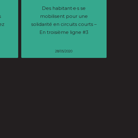
Des habitant·e·s se
s
mobilisent pour une
ez
solidarité en circuits courts –
En troisième ligne #3
28/05/2020