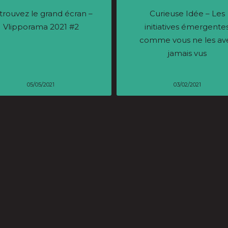
trouvez le grand écran –
Curieuse Idée – Les
Vlipporama 2021 #2
initiatives émergente
comme vous ne les av
jamais vus
05/05/2021
03/02/2021