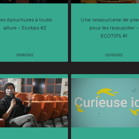
Les épluchures à toute
Une ressourcerie de pla
allure – Ecotips #2
pour les ressusciter –
ECOTIPS #1
29/06/2022
02/05/2022