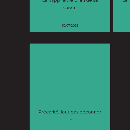
Le Vlipp fait le bilan de sa
Le 
saison
30/07/2025
Précarité, faut pas déconner
! –
poi