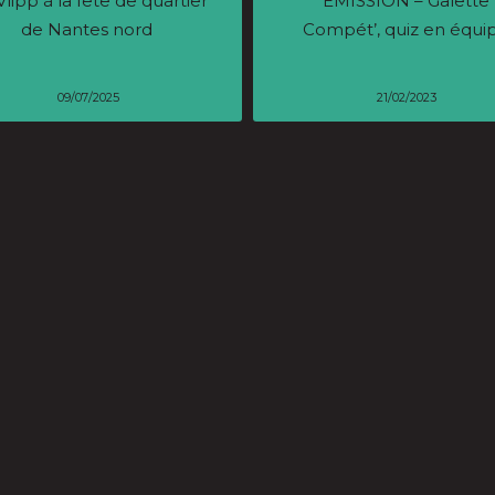
Vlipp à la fête de quartier
ÉMISSION – Galette
de Nantes nord
Compét’, quiz en équi
09/07/2025
21/02/2023
La précarité étudiante
Miss Machine –
ntée du doigt sur Twitch
Musikanantes #6