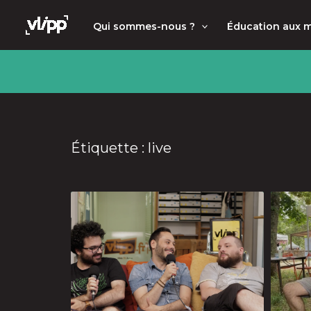
Aller
principal
Qui sommes-nous ?
Éducation aux 
au
contenu
Étiquette : live