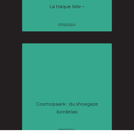
La traque liste –
07/02/2024
Cosmopaark : du shoegaze
bordelais
07/02/2024