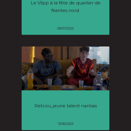
Le Vlipp à la fête de quartier de
Nantes nord
09/07/2025
Retcou, jeune talent nantais
13/06/2025