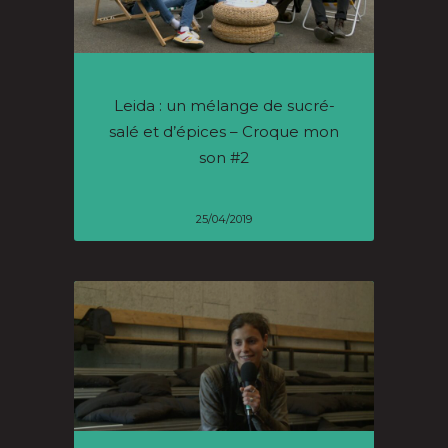
Leida : un mélange de sucré-
salé et d’épices – Croque mon
son #2
25/04/2019