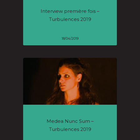
Interview première fois –
Turbulences 2019
18/04/2019
Medea Nunc Sum –
Turbulences 2019