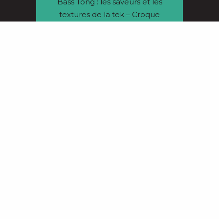
Bass Tong : les saveurs et les
textures de la tek – Croque
mon son #1
18/04/2019