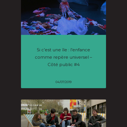
Si c’est une île : l’enfance
comme repère universel –
Côté public #4
04/07/2019