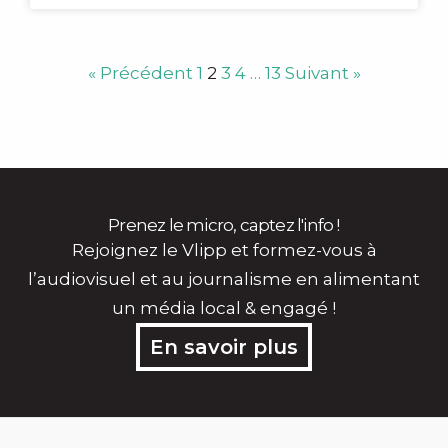
« Précédent
1
2
3
4
…
13
Suivant »
Prenez le micro, captez l'info !
Rejoignez le Vlipp et formez-vous à
l’audiovisuel et au journalisme en alimentant
un média local & engagé !
En savoir plus