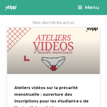
Aller
principal
Menu
au
contenu
Nos dernières actus
P
P
P
P
P
a
a
a
a
a
g
g
g
g
g
e
e
e
e
e
Ateliers vidéos sur la précarité
menstruelle : ouverture des
inscriptions pour les étudiant·e·s de