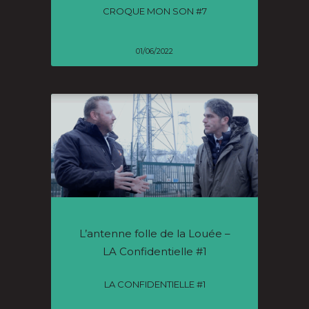
CROQUE MON SON #7
01/06/2022
L’antenne folle de la Louée –
LA Confidentielle #1
LA CONFIDENTIELLE #1