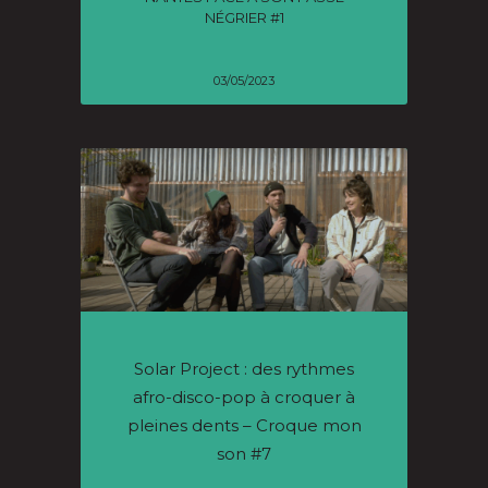
NÉGRIER #1
03/05/2023
Solar Project : des rythmes
afro-disco-pop à croquer à
pleines dents – Croque mon
son #7