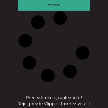
17/05/2022
Les reflets de l’histoire de
l’esclavage à Nantes – Nantes
face à son passé négrier #1
NANTES FACE À SON PASSÉ
NÉGRIER #1