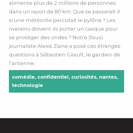
alimente plus de 2 millions de personnes
dans un rayon de 80 km. Que se passerait-il
si une météorite percutait le pylône ? Les
riverains doivent-ils porter un casque pour
se protéger des ondes ? Notre (faux)
journaliste Alexis Ziane a posé ces étranges
questions à Sébastien Girault, le gardien de
l’antenne.
comédie
,
confidentiel
,
curiosités
,
nantes
,
technologie