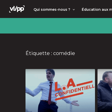
Aller
principal
Qui sommes-nous ?
Éducation aux 
au
contenu
Étiquette : comédie