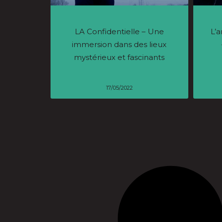
LA Confidentielle – Une
L’a
immersion dans des lieux
mystérieux et fascinants
17/05/2022