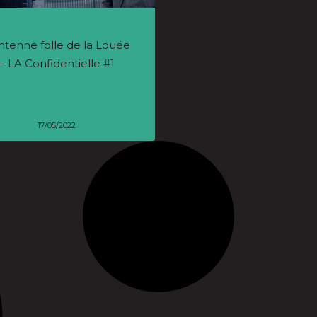
ntenne folle de la Louée
– LA Confidentielle #1
17/05/2022