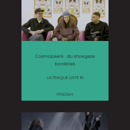
Cosmopaark : du shoegaze
bordelais
LA TRAQUE LISTE #1
07/02/2024