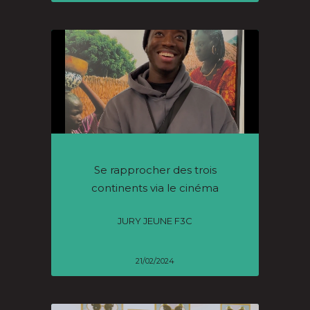
Se rapprocher des trois
continents via le cinéma
JURY JEUNE F3C
21/02/2024