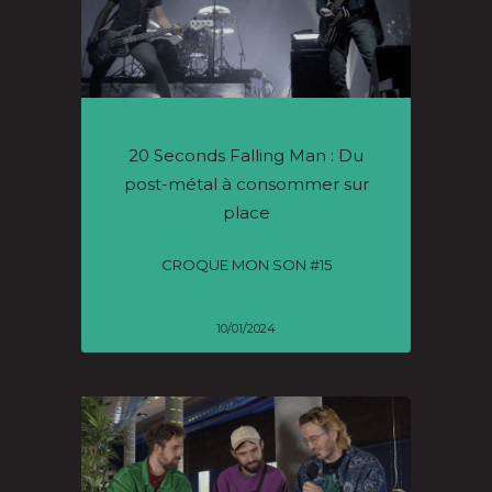
20 Seconds Falling Man : Du
post-métal à consommer sur
place
CROQUE MON SON #15
10/01/2024