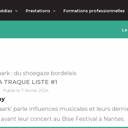
médias
Prestations
Formations professionnelles
Le
rk : du shoegaze bordelais
A TRAQUE LISTE #1
Publié le 7 février 2024
ay
rk’ parle influences musicales et leurs derni
avant leur concert au Bise Festival à Nantes.