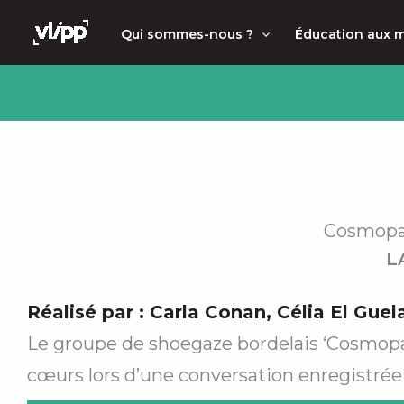
Aller
principal
Qui sommes-nous ?
Éducation aux 
au
contenu
Cosmopaa
L
Réalisé par :
Carla Conan
,
Célia El Guel
Le groupe de shoegaze bordelais ‘Cosmopaa
cœurs lors d’une conversation enregistrée 