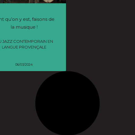
nt qu’on y est, faisons de
la musique !
U JAZZ CONTEMPORAIN EN
LANGUE PROVENÇALE
06/03/2024