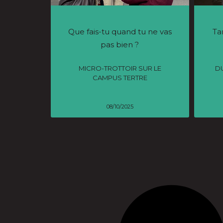
Que fais-tu quand tu ne vas
Ta
pas bien ?
MICRO-TROTTOIR SUR LE
D
CAMPUS TERTRE
08/10/2025