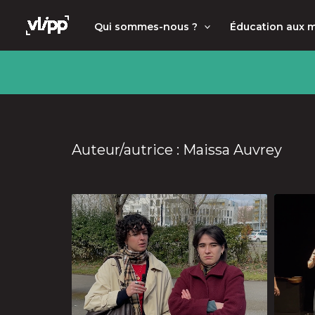
Aller
principal
Qui sommes-nous ?
Éducation aux 
au
contenu
Auteur/autrice : Maissa Auvrey