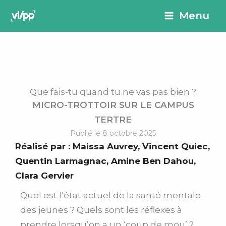
Aller
principal
Menu
au
contenu
Que fais-tu quand tu ne vas pas bien ?
MICRO-TROTTOIR SUR LE CAMPUS
TERTRE
Publié le 8 octobre 2025
Réalisé par :
Maissa Auvrey
,
Vincent Quiec
,
Quentin Larmagnac
,
Amine Ben Dahou
,
Clara Gervier
Quel est l’état actuel de la santé mentale
des jeunes ? Quels sont les réflexes à
prendre lorsqu’on a un ‘coup de mou’ ?