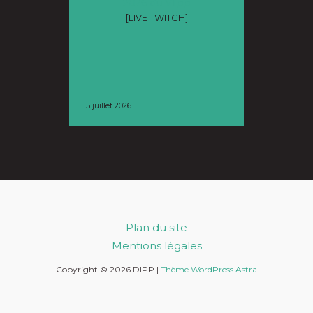
2026 du Vlipp
de Nan
[LIVE TWITCH]
L
15 juillet 2026
9 juillet 2026
Plan du site
Mentions légales
Copyright © 2026 DIPP |
Thème WordPress Astra