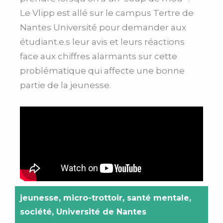
Le Vlipp est allé sur le campus Tertre de
Nantes Université pour demander aux
étudiant.e.s leur avis et leurs réactions
face aux chiffres alarmants sur cette
problématique qui affecte une bonne
partie de la jeunesse.
jeunesse
,
micro-trottoir
,
santé mentale
,
société
,
Université de Nantes