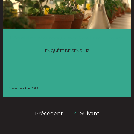
Dégustation pédagogique avec Slow Food – Enquête
de sens #12
ENQUÊTE DE SENS #12
25 septembre 2018
Précédent
1
2
Suivant