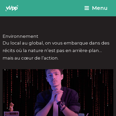
Aller
principal
Menu
au
contenu
Environnement
Du local au global, on vous embarque dans des
récits où la nature n’est pas en arrière-plan…
mais au cœur de l’action.
P
P
a
a
g
g
e
e