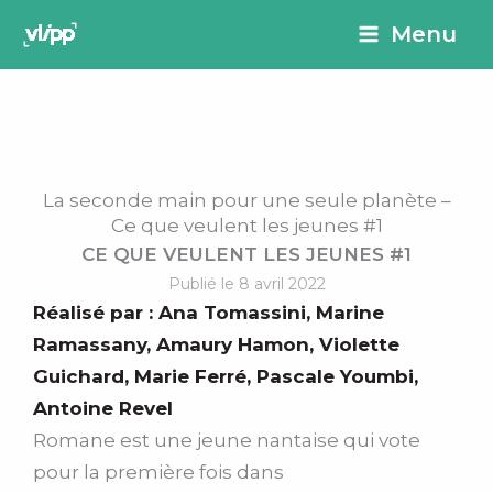
Aller
principal
Menu
au
contenu
La seconde main pour une seule planète –
Ce que veulent les jeunes #1
CE QUE VEULENT LES JEUNES #1
Publié le 8 avril 2022
Réalisé par :
Ana Tomassini
,
Marine
Ramassany
,
Amaury Hamon
,
Violette
Guichard
,
Marie Ferré
,
Pascale Youmbi
,
Antoine Revel
Romane est une jeune nantaise qui vote
pour la première fois dans