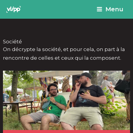
Aller
principal
Menu
au
contenu
Société
On décrypte la société, et pour cela, on part à la
rencontre de celles et ceux qui la composent.
P
P
P
P
a
a
a
a
g
g
g
g
e
e
e
e