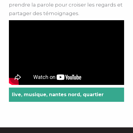
prendre la parole pour croiser les regards et
partager des témoignages.
live
,
musique
,
nantes nord
,
quartier