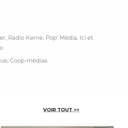
r, Radio Kerne, Pop’ Média, Ici et
io
ique, Coop-médias
VOIR T
OUT
>>