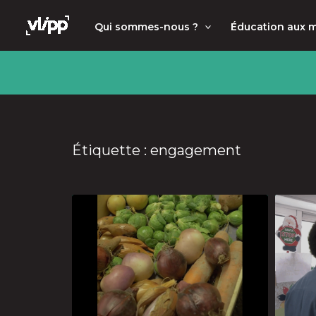
Aller
principal
Qui sommes-nous ?
Éducation aux 
au
contenu
Étiquette : engagement