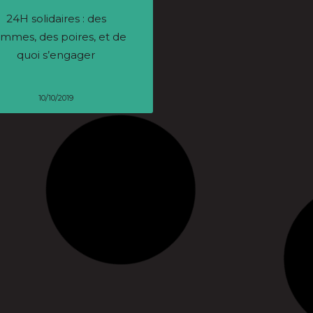
24H solidaires : des
Project lab’ : l’émulatio
mmes, des poires, et de
la jeunesse
quoi s’engager
10/10/2019
18/04/2019