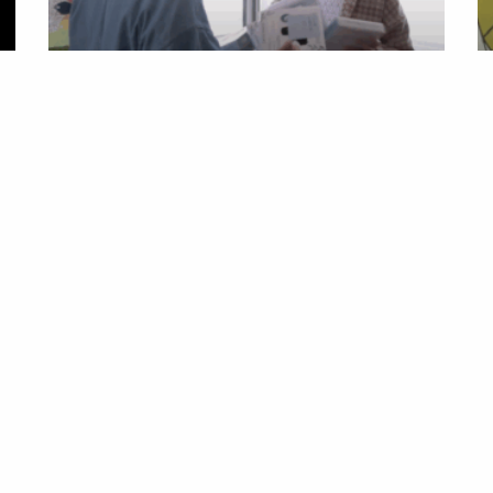
En savoir plus
Page
Page
Page
Page
Page