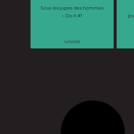
Sous les jupes des hommes
– Do it #1
po
14/10/2019