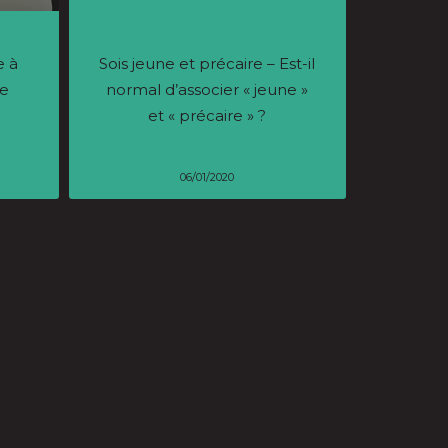
e à
Sois jeune et précaire – Est-il
ue
normal d’associer « jeune »
et « précaire » ?
06/01/2020