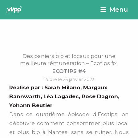
Aller
principal
Menu
au
contenu
Des paniers bio et locaux pour une
meilleure rémunération – Ecotips #4
ECOTIPS #4
Publié le 25 janvier 2023
Réalisé par :
Sarah Milano
,
Margaux
Bannwarth
,
Léa Lagadec
,
Rose Dagron
,
Yohann Beutier
Dans ce quatrième épisode d’Ecotips, on
découvre comment consommer plus local
et plus bio à Nantes, sans se ruiner.
Nous