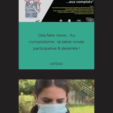
Des fake news… Au
complotisme : la table ronde
participative & dessinée !
25/11/2021