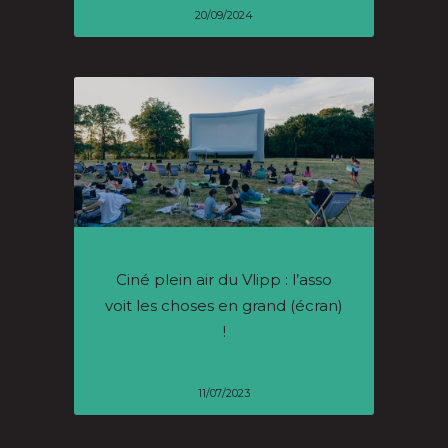
20/09/2024
Ciné plein air du Vlipp : l’asso
voit les choses en grand (écran)
!
11/07/2023