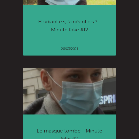
Etudiant·e·s, fainéant·e·s ? –
Minute fake #12
26/03/2021
Le masque tombe – Minute
fake #11