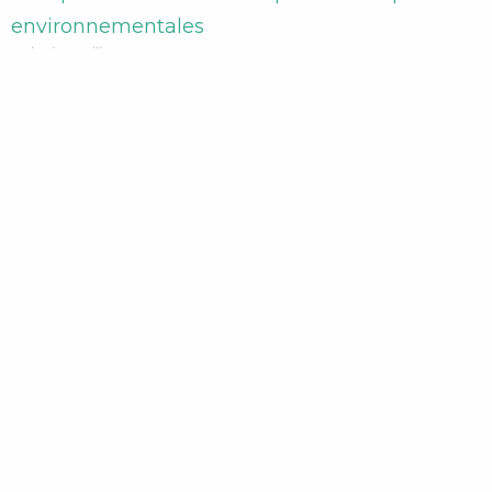
environnementales
02/05/2022
Aucun commentaire
Faisons le tri des problématiques environnementales
Lire la suite »
Prends l’air au Petit R ! – Découverte d’un café
associatif