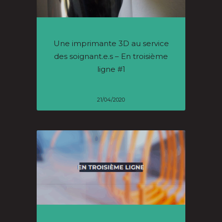
Une imprimante 3D au service
des soignant.e.s – En troisième
ligne #1
21/04/2020