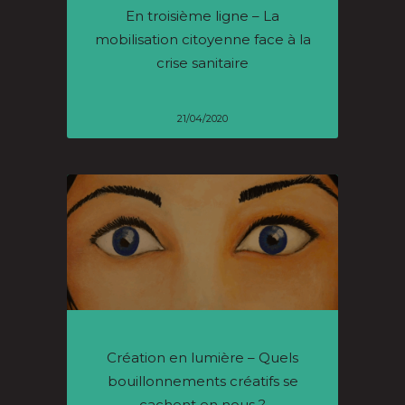
En troisième ligne – La
mobilisation citoyenne face à la
crise sanitaire
21/04/2020
Création en lumière – Quels
bouillonnements créatifs se
cachent en nous ?