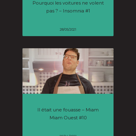
Pourquoi les voitures ne volent
pas ? – Insomnia #1
28/05/2021
Il était une fouasse – Miam
Miam Ouest #10