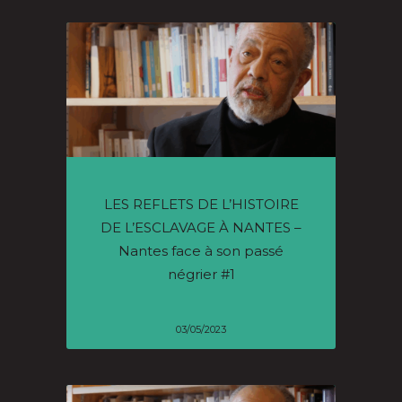
LES REFLETS DE L’HISTOIRE
DE L’ESCLAVAGE À NANTES –
Nantes face à son passé
négrier #1
03/05/2023