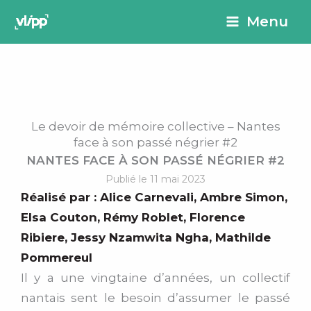
Aller
principal
Menu
au
contenu
Le devoir de mémoire collective – Nantes
face à son passé négrier #2
NANTES FACE À SON PASSÉ NÉGRIER #2
Publié le 11 mai 2023
Réalisé par :
Alice Carnevali
,
Ambre Simon
,
Elsa Couton
,
Rémy Roblet
,
Florence
Ribiere
,
Jessy Nzamwita Ngha
,
Mathilde
Pommereul
Il y a une vingtaine d’années, un collectif
nantais sent le besoin d’assumer le passé