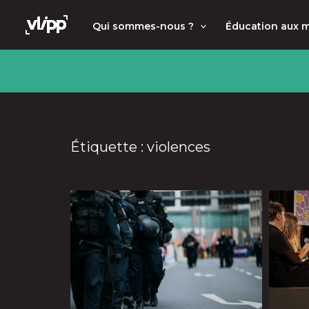
Aller
principal
Qui sommes-nous ?
Éducation aux 
au
contenu
Étiquette : violences