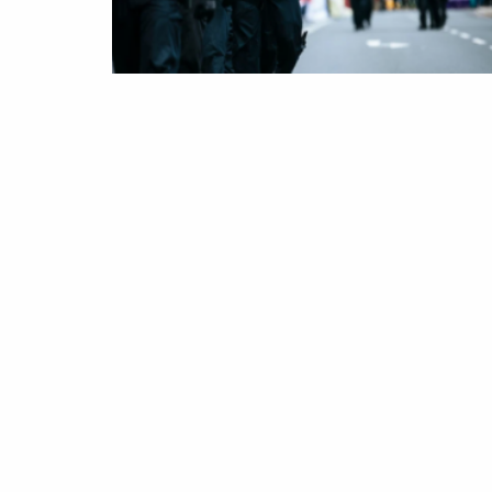
Violences policières : le poids de
l’impunité
25/03/2026
Aucun commentaire
Article enrichi
Lire la suite »