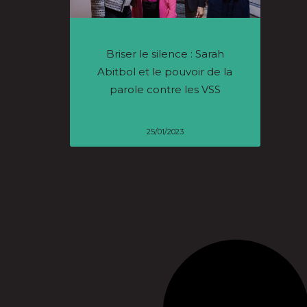
Briser le silence : Sarah
Abitbol et le pouvoir de la
parole contre les VSS
25/01/2023