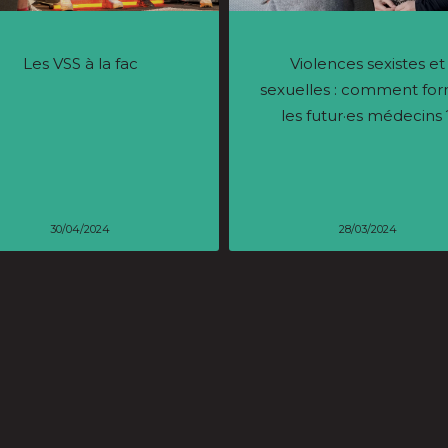
Les VSS à la fac
Violences sexistes et
sexuelles : comment fo
les futur·es médecins 
30/04/2024
28/03/2024