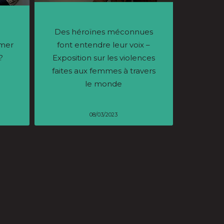
Des héroïnes méconnues
rmer
font entendre leur voix –
?
Exposition sur les violences
faites aux femmes à travers
le monde
08/03/2023