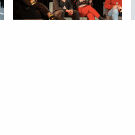
Les VSS à la fac
V
30/04/2024
Aucun commentaire
c
Une émission pour en parler
?
2
Lire la suite »
E
vo
Li
1
2