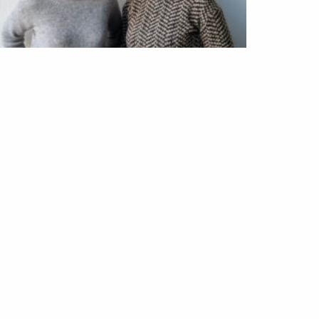
iolences sexistes et sexuelles :
omment former les futur·es médecins
8/03/2024
Aucun commentaire
ntretien avec deux médecins-enseignantes
ulant faire avancer le milieu en matière de VSS
re la suite »