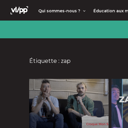
Aller
principal
Qui sommes-nous ?
Éducation aux 
au
contenu
Étiquette : zap