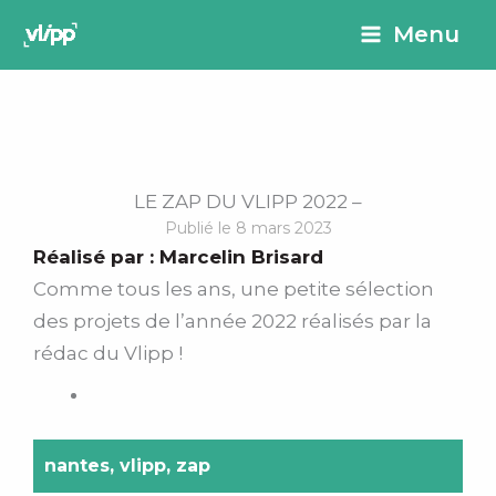
Aller
principal
Menu
au
contenu
LE ZAP DU VLIPP 2022 –
Publié le 8 mars 2023
Réalisé par :
Marcelin Brisard
Comme tous les ans, une petite sélection
des projets de l’année 2022 réalisés par la
rédac du Vlipp !
nantes
,
vlipp
,
zap