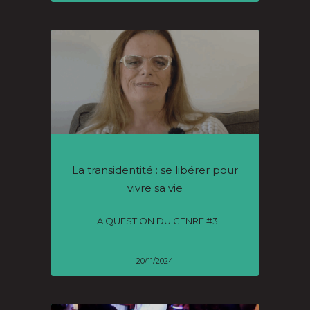
La transidentité : se libérer pour
vivre sa vie
LA QUESTION DU GENRE #3
20/11/2024