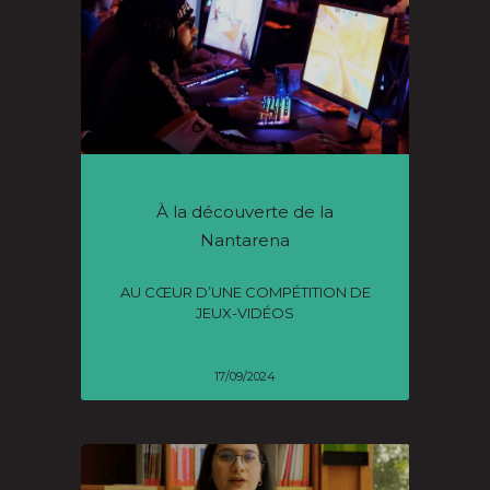
À la découverte de la
Nantarena
AU CŒUR D’UNE COMPÉTITION DE
JEUX-VIDÉOS
17/09/2024