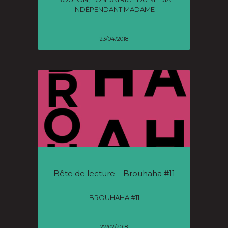
INDÉPENDANT MADAME
23/04/2018
Bête de lecture – Brouhaha #11
BROUHAHA #11
27/02/2018