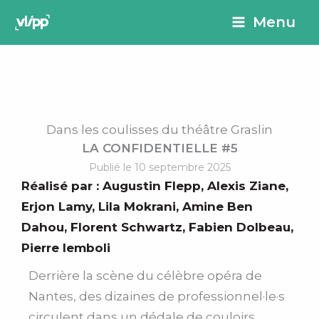
Aller
principal
Menu
au
contenu
Dans les coulisses du théâtre Graslin
LA CONFIDENTIELLE #5
Publié le 10 septembre 2025
Réalisé par :
Augustin Flepp
,
Alexis Ziane
,
Erjon Lamy
,
Lila Mokrani
,
Amine Ben
Dahou
,
Florent Schwartz
,
Fabien Dolbeau
,
Pierre Iemboli
Derrière la scène du célèbre opéra de
Nantes, des dizaines de professionnel·le·s
circulent dans un dédale de couloirs