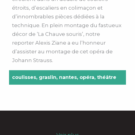
étroits, d’escaliers en colimaçon et
d’innombrables pièces dédiées à la
technique. En plein montage du fastueux
décor de ‘La Chauve souris’, notre
reporter Alexis Ziane a eu l’honneur
d’assister au montage de cet opéra de
Johann Strauss.
coulisses
,
graslin
,
nantes
,
opéra
,
théâtre