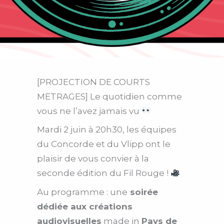
[PROJECTION DE COURTS
METRAGES] Le quotidien comme
vous ne l’avez jamais vu
Mardi 2 juin à 20h30, les équipes
du Concorde et du Vlipp ont le
plaisir de vous convier à la
seconde édition du Fil Rouge !
Au programme : une
soirée
dédiée aux créations
audiovisuelles
made in
Pays de