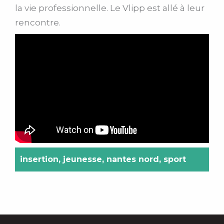
la vie professionnelle. Le Vlipp est allé à leur
rencontre.
insertion
,
jeunesse
,
nantes nord
,
sport