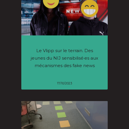
Le Vlipp sur le terrain. Des
jeunes du NIJ sensibilisé·es aux
mécanismes des fake news
17/10/2023