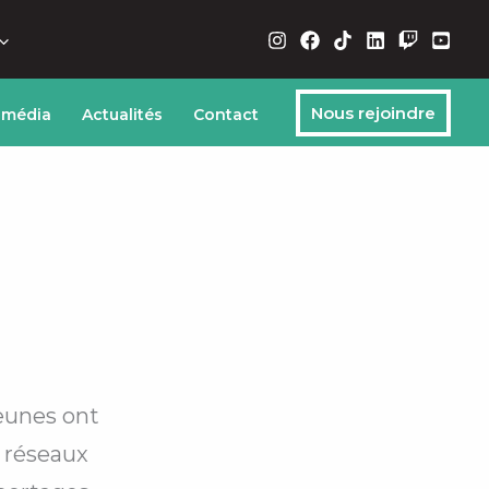
Nous rejoindre
 média
Actualités
Contact
jeunes ont
s réseaux