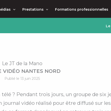
médias
Prestations
Formations professionnelles
Le
Le JT de la Mano
 VIDÉO NANTES NORD
Publié le 13 juin 2025
a télé ? Pendant trois jours, un groupe de six 
n journal vidéo réalisé pour être diffusé sur le