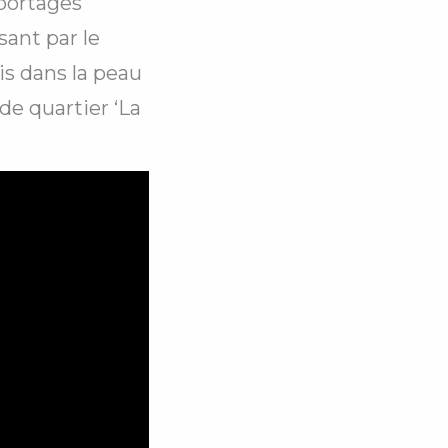
eportages
sant par le
is dans la peau
de quartier ‘La