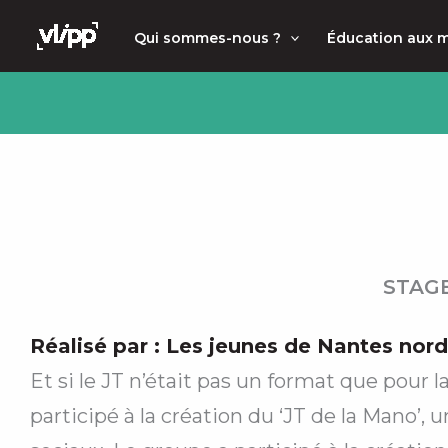
Aller
principal
Qui sommes-nous ?
Éducation aux 
au
contenu
STAGE
Réalisé par :
Les jeunes de Nantes nord
Et si le JT n’était pas un format que pour l
participé à la création du ‘JT de la Mano’, u