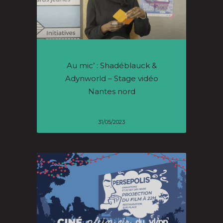
Au mic’ : Shadéblauck &
Adynworld – Stage vidéo
Nantes nord
31/05/2023