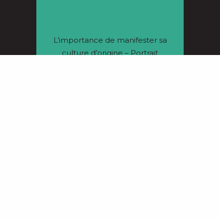
L’importance de manifester sa
culture d’origine – Portrait
documentaire de Nicolas
Chéri-Zecote, président de
Métisse à Nantes
16/11/2022