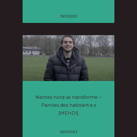
29/03/2023
Nantes nord se transforme –
Paroles des habitant.e.s
[MEHDI]
29/03/2023