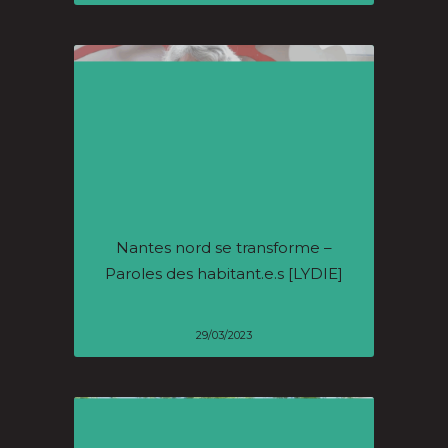
Nantes nord se transforme –
Paroles des habitant.e.s [LYDIE]
29/03/2023