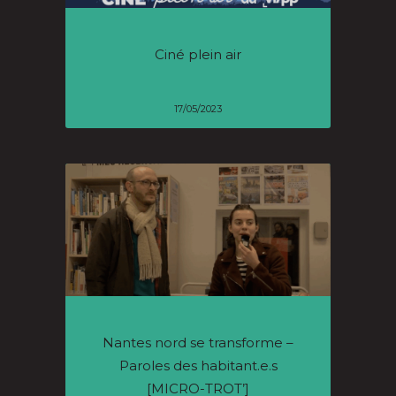
Ciné plein air
17/05/2023
Nantes nord se transforme –
Paroles des habitant.e.s
[MICRO-TROT’]