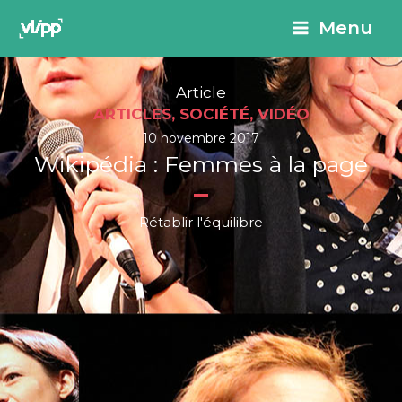
Aller
principal
Menu
au
contenu
Article
ARTICLES
,
SOCIÉTÉ
,
VIDÉO
10 novembre 2017
Wikipédia : Femmes à la page
Rétablir l'équilibre