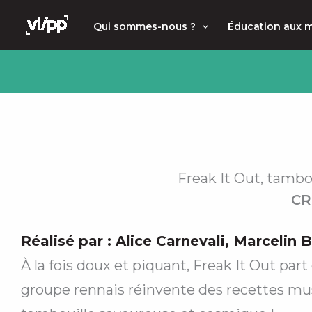
Aller
principal
Qui sommes-nous ?
Éducation aux 
au
contenu
Freak It Out, tambo
CR
Réalisé par :
Alice Carnevali
,
Marcelin B
À la fois doux et piquant, Freak It Out part
groupe rennais réinvente des recettes musi