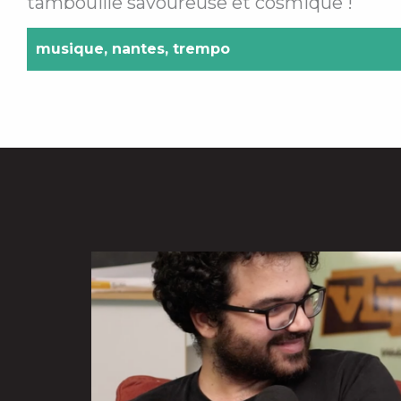
tambouille savoureuse et cosmique !
musique
,
nantes
,
trempo