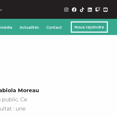
Nous rejoindre
 média
Actualités
Contact
abiola Moreau
n public. Ce
ltat : une