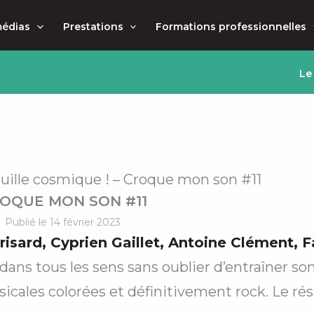
médias
Prestations
Formations professionnelles
Le
uille cosmique ! – Croque mon son #11
OQUE MON SON #11
Publié le 14 février 2023
risard
,
Cyprien Gaillet
,
Antoine Clément
,
F
 dans tous les sens sans oublier d’entraîner so
cales colorées et définitivement rock. Le résu