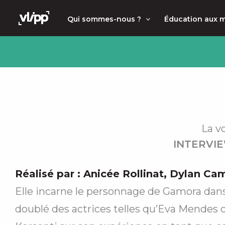
Aller
principal
Qui sommes-nous ?
Éducation aux 
au
contenu
La v
INTERVIE
Réalisé par :
Anicée Rollinat
,
Dylan Ca
Elle incarne le personnage de Gamora dans 
doublé des actrices telles qu’Eva Mendes 