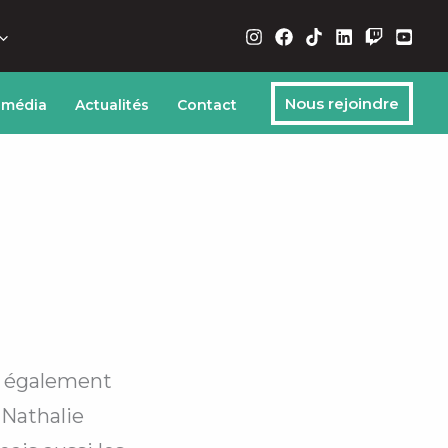
Nous rejoindre
 média
Actualités
Contact
 a également
 Nathalie