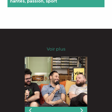
nantes
,
passion
,
sport
Voir plus