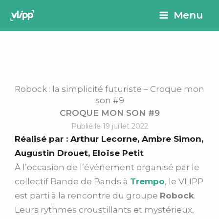
Aller
principal
Menu
au
contenu
Robock : la simplicité futuriste – Croque mon
son #9
CROQUE MON SON #9
Publié le 19 juillet 2022
Réalisé par :
Arthur Lecorne
,
Ambre Simon
,
Augustin Drouet
,
Eloïse Petit
À l’occasion de l’événement organisé par le
collectif Bande de Bands à
Trempo
, le VLIPP
est parti à la rencontre du groupe
Robock
.
Leurs rythmes croustillants et mystérieux,