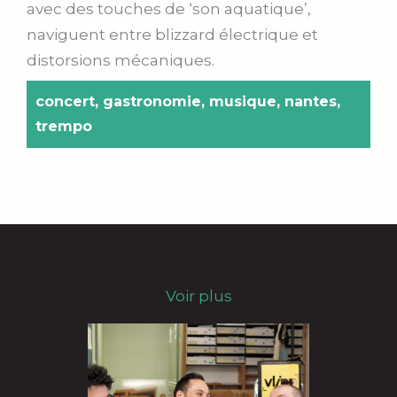
avec des touches de ‘son aquatique’,
naviguent entre blizzard électrique et
distorsions mécaniques.
concert
,
gastronomie
,
musique
,
nantes
,
trempo
Voir plus